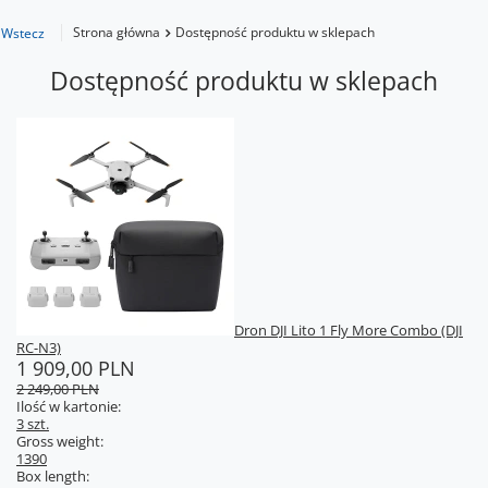
Strona główna
Dostępność produktu w sklepach
Wstecz
Dostępność produktu w sklepach
Dron DJI Lito 1 Fly More Combo (DJI
RC-N3)
1 909,00 PLN
2 249,00 PLN
Ilość w kartonie:
3 szt.
Gross weight:
1390
Box length: