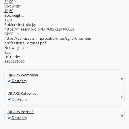
24,00
Box width:
19,50
Box height:
12,50
Pobierz instrukcję:
https://files.innpro.pl/DJI/6937224146839
GPSR Link:
https://psr-assets.innpro.pl/drones/sg_drones_semi-
professional_drones.pdf
Net weight:
963
HS Code:
8806221000
DJI-ARS Warszawa
Dostępny
DJI-ARS Katowice
Dostępny
DJI-ARS Poznań
Dostępny