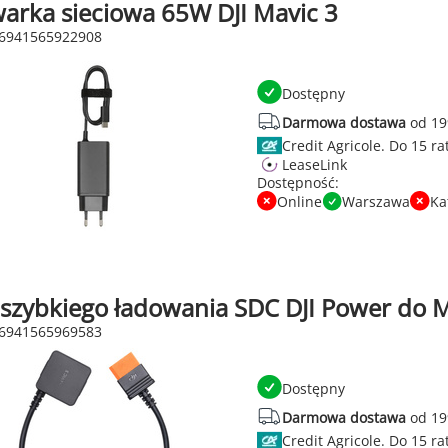
arka sieciowa 65W DJI Mavic 3
 6941565922908
Dostępny
Darmowa dostawa
od 19
Credit Agricole.
LeaseLink
Dostępność:
Online
Warszawa
Ka
 szybkiego ładowania SDC DJI Power do 
 6941565969583
Dostępny
Darmowa dostawa
od 19
Credit Agricole.