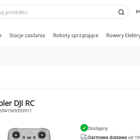
e
Stacje zasilania
Roboty sprzątające
Rowery Elektr
ler DJI RC
 6941565933911
Dostępny
Darmowa dostawa
od 19