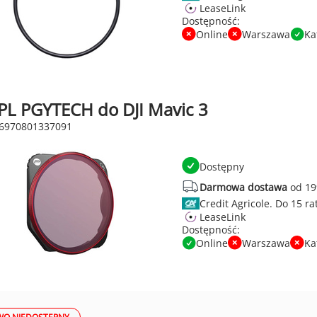
LeaseLink
Dostępność:
Online
Warszawa
Ka
CPL PGYTECH do DJI Mavic 3
 6970801337091
Dostępny
Darmowa dostawa
od 19
Credit Agricole.
LeaseLink
Dostępność:
Online
Warszawa
Ka