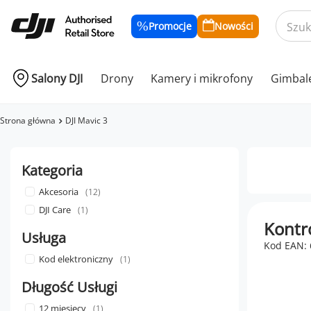
Promocje
Nowości
Salony DJI
Drony
Kamery i mikrofony
Gimbal
Strona główna
DJI Mavic 3
Kategoria
Akcesoria
12
DJI Care
1
Kontro
Usługa
Kod EAN:
Kod elektroniczny
1
Długość Usługi
12 miesięcy
1