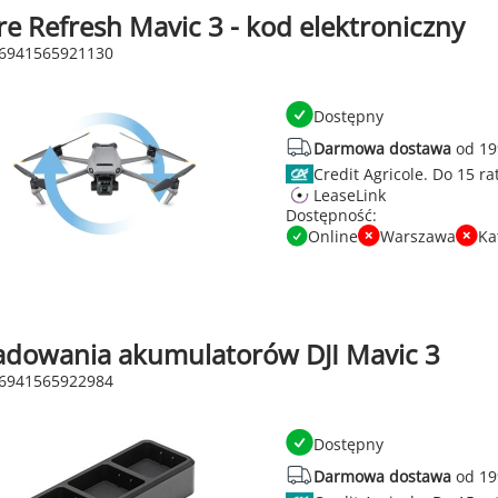
re Refresh Mavic 3 - kod elektroniczny
 6941565921130
Dostępny
Darmowa dostawa
od 19
Credit Agricole.
LeaseLink
Dostępność:
Online
Warszawa
Ka
adowania akumulatorów DJI Mavic 3
 6941565922984
Dostępny
Darmowa dostawa
od 19