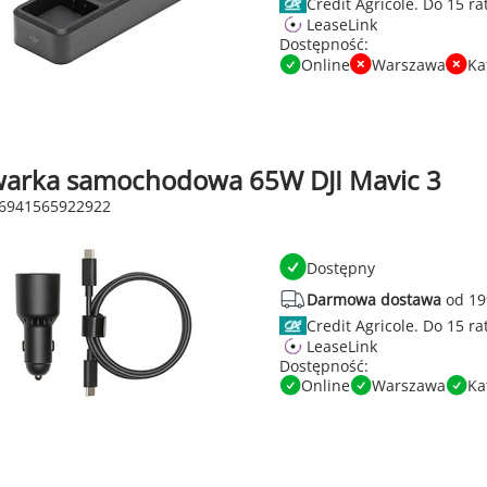
Credit Agricole.
LeaseLink
Dostępność:
Online
Warszawa
Ka
arka samochodowa 65W DJI Mavic 3
 6941565922922
Dostępny
Darmowa dostawa
od 19
Credit Agricole.
LeaseLink
Dostępność:
Online
Warszawa
Ka