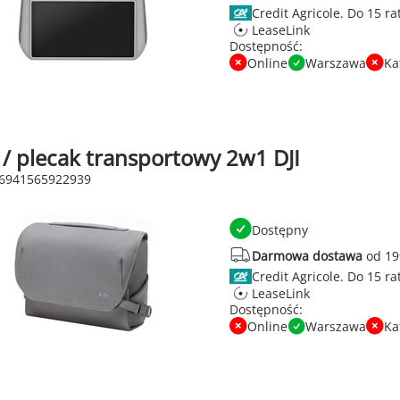
Credit Agricole.
LeaseLink
Dostępność:
Online
Warszawa
Ka
 / plecak transportowy 2w1 DJI
 6941565922939
Dostępny
Darmowa dostawa
od 19
Credit Agricole.
LeaseLink
Dostępność:
Online
Warszawa
Ka