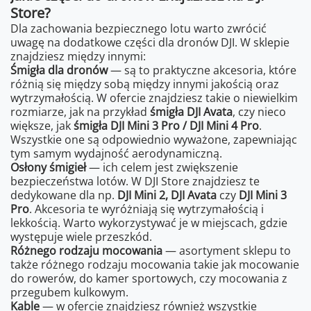
Store?
Dla zachowania bezpiecznego lotu warto zwrócić
uwagę na dodatkowe części dla dronów DJI. W sklepie
znajdziesz między innymi:
Śmigła dla dronów
— są to praktyczne akcesoria, które
różnią się między sobą między innymi jakością oraz
wytrzymałością. W ofercie znajdziesz takie o niewielkim
rozmiarze, jak na przykład
śmigła DJI Avata
, czy nieco
większe, jak
śmigła DJI Mini 3 Pro / DJI Mini 4 Pro
.
Wszystkie one są odpowiednio wyważone, zapewniając
tym samym wydajność aerodynamiczną.
Osłony śmigieł
— ich celem jest zwiększenie
bezpieczeństwa lotów. W DJI Store znajdziesz te
dedykowane dla np.
DJI Mini 2, DJI Avata
czy
DJI Mini 3
Pro
. Akcesoria te wyróżniają się wytrzymałością i
lekkością. Warto wykorzystywać je w miejscach, gdzie
występuje wiele przeszkód.
Różnego rodzaju mocowania
— asortyment sklepu to
także różnego rodzaju mocowania takie jak mocowanie
do rowerów, do kamer sportowych, czy mocowania z
przegubem kulkowym.
Kable
— w ofercie znajdziesz również wszystkie