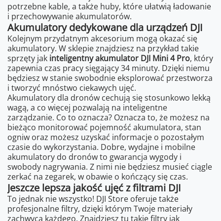
potrzebne kable, a także huby, które ułatwią ładowanie
i przechowywanie akumulatorów.
Akumulatory dedykowane dla urządzeń DJI
Kolejnym przydatnym akcesorium mogą okazać się
akumulatory. W sklepie znajdziesz na przykład takie
sprzęty jak
inteligentny akumulator DJI Mini 4 Pro
, który
zapewnia czas pracy sięgający 34 minuty. Dzięki niemu
będziesz w stanie swobodnie eksplorować przestworza
i tworzyć mnóstwo ciekawych ujęć.
Akumulatory dla dronów cechują się stosunkowo lekką
wagą, a co więcej pozwalają na inteligentne
zarządzanie. Co to oznacza? Oznacza to, że możesz na
bieżąco monitorować pojemność akumulatora, stan
ogniw oraz możesz uzyskać informacje o pozostałym
czasie do wykorzystania. Dobre, wydajne i mobilne
akumulatory do dronów to gwarancja wygody i
swobody nagrywania. Z nimi nie będziesz musieć ciągle
zerkać na zegarek, w obawie o kończący się czas.
Jeszcze lepsza jakość ujęć z filtrami DJI
To jednak nie wszystko! DJI Store oferuje także
profesjonalne filtry, dzięki którym Twoje materiały
zachwycą każdego. Znajdziesz tu takie filtry jak