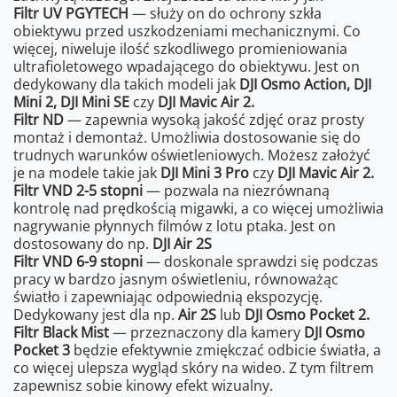
Filtr UV PGYTECH
— służy on do ochrony szkła
obiektywu przed uszkodzeniami mechanicznymi. Co
więcej, niweluje ilość szkodliwego promieniowania
ultrafioletowego wpadającego do obiektywu. Jest on
dedykowany dla takich modeli jak
DJI Osmo Action, DJI
Mini 2, DJI Mini SE
czy
DJI Mavic Air 2.
Filtr ND
— zapewnia wysoką jakość zdjęć oraz prosty
montaż i demontaż. Umożliwia dostosowanie się do
trudnych warunków oświetleniowych. Możesz założyć
je na modele takie jak
DJI Mini 3 Pro
czy
DJI Mavic Air 2.
Filtr VND 2-5 stopni
— pozwala na niezrównaną
kontrolę nad prędkością migawki, a co więcej umożliwia
nagrywanie płynnych filmów z lotu ptaka. Jest on
dostosowany do np.
DJI Air 2S
Filtr VND 6-9 stopni
— doskonale sprawdzi się podczas
pracy w bardzo jasnym oświetleniu, równoważąc
światło i zapewniając odpowiednią ekspozycję.
Dedykowany jest dla np.
Air 2S
lub
DJI Osmo Pocket 2.
Filtr Black Mist
— przeznaczony dla kamery
DJI Osmo
Pocket 3
będzie efektywnie zmiękczać odbicie światła, a
co więcej ulepsza wygląd skóry na wideo. Z tym filtrem
zapewnisz sobie kinowy efekt wizualny.