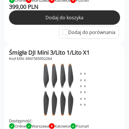
Online
Warszawa
Katowice
Poznań
399,00 PLN
Dodaj do koszyka
Dodaj do porównania
Śmigła DJI Mini 3/Lito 1/Lito X1
Kod EAN: 6941565952264
Dostępność:
Online
Warszawa
Katowice
Poznań