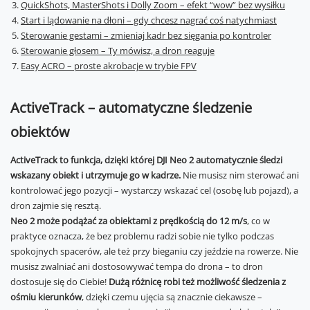
QuickShots, MasterShots i Dolly Zoom – efekt “wow” bez wysiłku
Start i lądowanie na dłoni – gdy chcesz nagrać coś natychmiast
Sterowanie gestami – zmieniaj kadr bez sięgania po kontroler
Sterowanie głosem – Ty mówisz, a dron reaguje
Easy ACRO – proste akrobacje w trybie FPV
ActiveTrack – automatyczne śledzenie
obiektów
ActiveTrack to funkcja, dzięki której DJI Neo 2 automatycznie śledzi
wskazany obiekt i utrzymuje go w kadrze.
Nie musisz nim sterować ani
kontrolować jego pozycji – wystarczy wskazać cel (osobę lub pojazd), a
dron zajmie się resztą.
Neo 2 może podążać za obiektami z prędkością do 12 m/s
, co w
praktyce oznacza, że bez problemu radzi sobie nie tylko podczas
spokojnych spacerów, ale też przy bieganiu czy jeździe na rowerze. Nie
musisz zwalniać ani dostosowywać tempa do drona – to dron
dostosuje się do Ciebie!
Dużą różnicę robi też możliwość śledzenia z
ośmiu kierunków
, dzięki czemu ujęcia są znacznie ciekawsze –