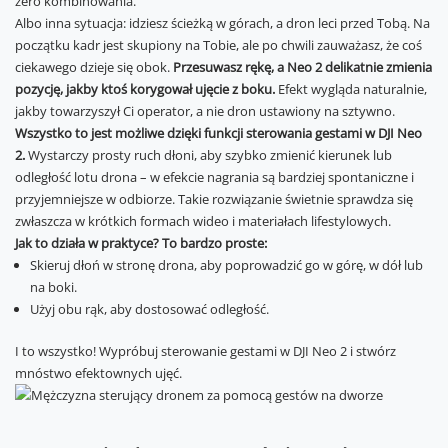
zero kombinowania.
Albo inna sytuacja: idziesz ścieżką w górach, a dron leci przed Tobą. Na
początku kadr jest skupiony na Tobie, ale po chwili zauważasz, że coś
ciekawego dzieje się obok.
Przesuwasz rękę, a Neo 2 delikatnie zmienia
pozycję, jakby ktoś korygował ujęcie z boku.
Efekt wygląda naturalnie,
jakby towarzyszył Ci operator, a nie dron ustawiony na sztywno.
Wszystko to jest możliwe dzięki funkcji sterowania gestami w DJI Neo
2.
Wystarczy prosty ruch dłoni, aby szybko zmienić kierunek lub
odległość lotu drona – w efekcie nagrania są bardziej spontaniczne i
przyjemniejsze w odbiorze. Takie rozwiązanie świetnie sprawdza się
zwłaszcza w krótkich formach wideo i materiałach lifestylowych.
Jak to działa w praktyce? To bardzo proste:
Skieruj dłoń w stronę drona, aby poprowadzić go w górę, w dół lub
na boki.
Użyj obu rąk, aby dostosować odległość.
I to wszystko! Wypróbuj sterowanie gestami w DJI Neo 2 i stwórz
mnóstwo efektownych ujęć.