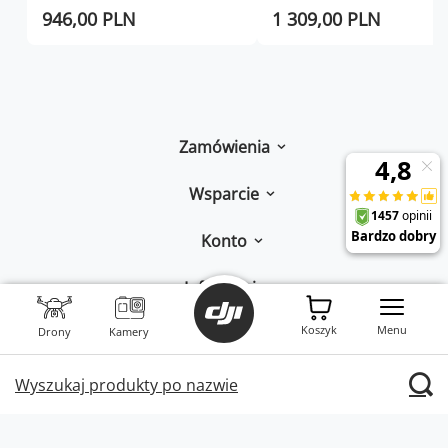
946,00 PLN
1 309,00 PLN
Zamówienia
Wsparcie
Konto
Informacje
Koszyk
Menu
W sklepie prezentujemy ceny brutto (z VAT).
Drony
Kamery
Stawki VAT dla konsumentów z
kraju:
Polska
.
Wyszukaj produkty po nazwie