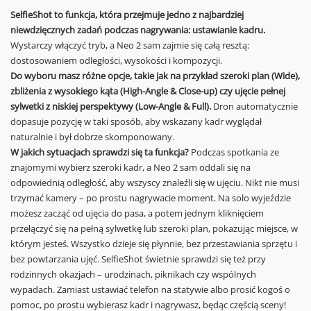
SelfieShot to funkcja, która przejmuje jedno z najbardziej
niewdzięcznych zadań podczas nagrywania: ustawianie kadru.
Wystarczy włączyć tryb, a Neo 2 sam zajmie się całą resztą:
dostosowaniem odległości, wysokości i kompozycji.
Do wyboru masz różne opcje, takie jak na przykład szeroki plan (Wide),
zbliżenia z wysokiego kąta (High-Angle & Close-up) czy ujęcie pełnej
sylwetki z niskiej perspektywy (Low-Angle & Full).
Dron automatycznie
dopasuje pozycję w taki sposób, aby wskazany kadr wyglądał
naturalnie i był dobrze skomponowany.
W jakich sytuacjach sprawdzi się ta funkcja?
Podczas spotkania ze
znajomymi wybierz szeroki kadr, a Neo 2 sam oddali się na
odpowiednią odległość, aby wszyscy znaleźli się w ujęciu. Nikt nie musi
trzymać kamery – po prostu nagrywacie moment. Na solo wyjeździe
możesz zacząć od ujęcia do pasa, a potem jednym kliknięciem
przełączyć się na pełną sylwetkę lub szeroki plan, pokazując miejsce, w
którym jesteś. Wszystko dzieje się płynnie, bez przestawiania sprzętu i
bez powtarzania ujęć. SelfieShot świetnie sprawdzi się też przy
rodzinnych okazjach – urodzinach, piknikach czy wspólnych
wypadach. Zamiast ustawiać telefon na statywie albo prosić kogoś o
pomoc, po prostu wybierasz kadr i nagrywasz, będąc częścią sceny!