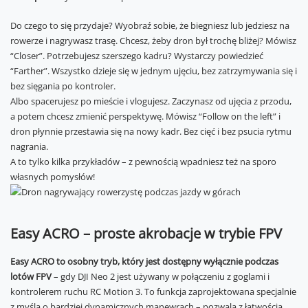
Do czego to się przydaje? Wyobraź sobie, że biegniesz lub jedziesz na
rowerze i nagrywasz trasę. Chcesz, żeby dron był trochę bliżej? Mówisz
“Closer”. Potrzebujesz szerszego kadru? Wystarczy powiedzieć
“Farther”. Wszystko dzieje się w jednym ujęciu, bez zatrzymywania się i
bez sięgania po kontroler.
Albo spacerujesz po mieście i vlogujesz. Zaczynasz od ujęcia z przodu,
a potem chcesz zmienić perspektywę. Mówisz “Follow on the left” i
dron płynnie przestawia się na nowy kadr. Bez cięć i bez psucia rytmu
nagrania.
A to tylko kilka przykładów – z pewnością wpadniesz też na sporo
własnych pomysłów!
Easy ACRO – proste akrobacje w trybie FPV
Easy ACRO to osobny tryb, który jest dostępny wyłącznie podczas
lotów FPV
– gdy DJI Neo 2 jest używany w połączeniu z goglami i
kontrolerem ruchu RC Motion 3. To funkcja zaprojektowana specjalnie
z myślą o bardziej dynamicznych manewrach – pozwala z łatwością