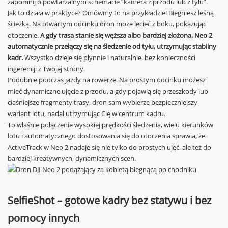
zapomnij o powtarzalnym schemacie “kamera z przodu lub z tyłu”.
Jak to działa w praktyce? Omówmy to na przykładzie! Biegniesz leśną
ścieżką. Na otwartym odcinku dron może lecieć z boku, pokazując
otoczenie.
A gdy trasa stanie się węższa albo bardziej złożona, Neo 2
automatycznie przełączy się na śledzenie od tyłu, utrzymując stabilny
kadr.
Wszystko dzieje się płynnie i naturalnie, bez konieczności
ingerencji z Twojej strony.
Podobnie podczas jazdy na rowerze. Na prostym odcinku możesz
mieć dynamiczne ujęcie z przodu, a gdy pojawią się przeszkody lub
ciaśniejsze fragmenty trasy, dron sam wybierze bezpieczniejszy
wariant lotu, nadal utrzymując Cię w centrum kadru.
To właśnie połączenie wysokiej prędkości śledzenia, wielu kierunków
lotu i automatycznego dostosowania się do otoczenia sprawia, że
ActiveTrack w Neo 2 nadaje się nie tylko do prostych ujęć, ale też do
bardziej kreatywnych, dynamicznych scen.
SelfieShot – gotowe kadry bez statywu i bez
pomocy innych