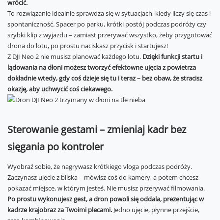
wrócić.
To rozwiązanie idealnie sprawdza się w sytuacjach, kiedy liczy się czas i
spontaniczność. Spacer po parku, krótki postój podczas podróży czy
szybki klip z wyjazdu – zamiast przerywać wszystko, żeby przygotować
drona do lotu, po prostu naciskasz przycisk i startujesz!
Z DJI Neo 2 nie musisz planować każdego lotu.
Dzięki funkcji startu i
lądowania na dłoni możesz tworzyć efektowne ujęcia z powietrza
dokładnie wtedy, gdy coś dzieje się tu i teraz – bez obaw, że stracisz
okazję, aby uchwycić coś ciekawego.
Sterowanie gestami – zmieniaj kadr bez
sięgania po kontroler
Wyobraź sobie, że nagrywasz krótkiego vloga podczas podróży.
Zaczynasz ujęcie z bliska – mówisz coś do kamery, a potem chcesz
pokazać miejsce, w którym jesteś. Nie musisz przerywać filmowania.
Po prostu wykonujesz gest, a dron powoli się oddala, prezentując w
kadrze krajobraz za Twoimi plecami.
Jedno ujęcie, płynne przejście,