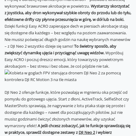
wykonywać brawurowe akrobacje w powietrzu.
Wystarczy skorzystać
z joysticka, aby dron wykonywał szybkie obroty do przodu lub do tyłu,
efektowne drifty czy płynne przesunięcia w górę, w dół lub na boki.
Dzięki funkcji Easy ACRO zapierające dech w piersiach akrobacje stają
się dostępne dla każdego – bez względu na poziom zaawansowania.
Nie musisz poświęcać długich godzin na naukę wybranych manewrów
– z DJI Neo 2 wszystko dzieje się samo!
To świetny sposób, aby
zwiększyć dynamikę ujęcia i przyciągnąć uwagę widzów.
Wypróbuj
Easy ACRO i poczuj dreszcz emocji, który towarzyszy powietrznym
akrobacjom – bez stresu i bez obaw, że coś pójdzie nie tak.
DJI Neo 2 oferuje funkcje, które pozwalają w mgnieniu oka przejść od
pomysłu do gotowego ujęcia. Start z dłoni, ActiveTrack, SelfieShot czy
MasterShots sprawiają, że nagrywanie z lotu ptaka staje się proste i
dostępne dla każdego – nawet dla początkujących pilotów. Już nie
musisz godzinami ćwiczyć złożonych manewrów, aby uzyskać
wymarzony efekt!
A jeśli chcesz zobaczyć, jak te funkcje sprawdzają się
w praktyce, sprawdź dostępne zestawy z
DJI Neo 2
i wybierz