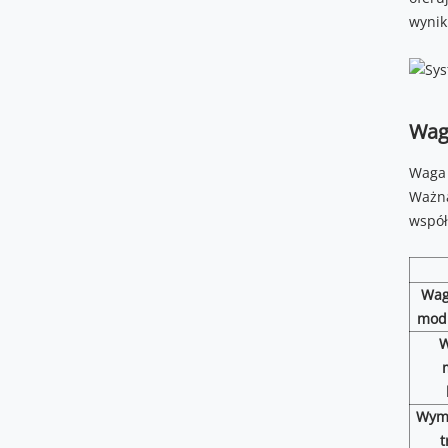
wynik
Wag
Waga 
Ważna
współ
Wag
modu
W
Wym
t