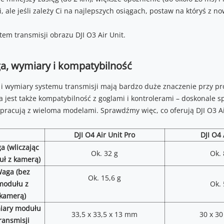
i, ale jeśli zależy Ci na najlepszych osiągach, postaw na któryś z n
a, wymiary i kompatybilność
i wymiary systemu transmisji mają bardzo duże znaczenie przy pr
 jest także kompatybilność z goglami i kontrolerami – doskonale s
pracują z wieloma modelami. Sprawdźmy więc, co oferują DJI O3 Air U
DJI O4 Air Unit Pro
DJI O4 
a (wliczając
Ok. 32 g
Ok. 
ł z kamerą)
aga (bez
Ok. 15,6 g
modułu z
Ok. 
kamerą)
iary modułu
33,5 x 33,5 x 13 mm
30 x 3
ransmisji