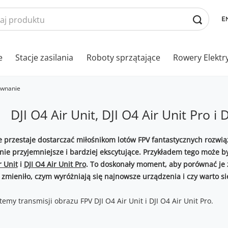
e
Stacje zasilania
Roboty sprzątające
Rowery Elektr
równanie
DJI O4 Air Unit, DJI O4 Air Unit Pro i
ie przestaje dostarczać miłośnikom lotów FPV fantastycznych rozwią
nie przyjemniejsze i bardziej ekscytujące. Przykładem tego może
r Unit
i
DJI O4 Air Unit Pro
. To doskonały moment, aby porównać j
ę zmieniło, czym wyróżniają się najnowsze urządzenia i czy warto s