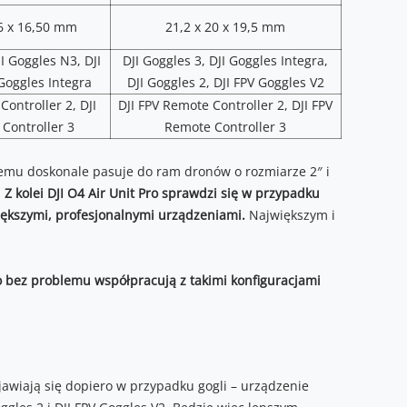
36 x 16,50 mm
21,2 x 20 x 19,5 mm
JI Goggles N3, DJI
DJI Goggles 3, DJI Goggles Integra,
 Goggles Integra
DJI Goggles 2, DJI FPV Goggles V2
Controller 2, DJI
DJI FPV Remote Controller 2, DJI FPV
Controller 3
Remote Controller 3
temu doskonale pasuje do ram dronów o rozmiarze 2″ i
.
Z kolei DJI O4 Air Unit Pro sprawdzi się w przypadku
iększymi, profesjonalnymi urządzeniami.
Największym i
Pro bez problemu współpracują z takimi konfiguracjami
jawiają się dopiero w przypadku gogli – urządzenie