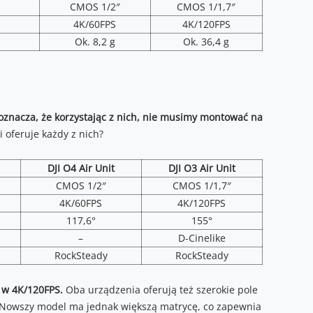
CMOS 1/2″
CMOS 1/1,7″
4K/60FPS
4K/120FPS
Ok. 8,2 g
Ok. 36,4 g
znacza, że korzystając z nich, nie musimy montować na
i oferuje każdy z nich?
DJI O4 Air Unit
DJI O3 Air Unit
CMOS 1/2″
CMOS 1/1,7″
4K/60FPS
4K/120FPS
117,6°
155°
–
D-Cinelike
RockSteady
RockSteady
e w 4K/120FPS.
Oba urządzenia oferują też szerokie pole
 Nowszy model ma jednak większą matrycę, co zapewnia