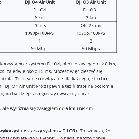
o
DJI O4 Air Unit
DJI O3 Air Unit
DJI O4
DJI O3+
6 km
2 km
20 ms
Ok. 28 ms
1080p/100FPS
1080p/100FPS
1
2
60 Mbps
50 Mbps
Korzysta on z systemu DJI O4, oferuje zasięg do aż 8 km,
si zaledwie około 15 ms. Możesz więc cieszyć się
trolą. To idealne rozwiązanie dla każdego, kto chce
 DJI O4 Air Unit Pro zapewnia też bitrate na poziomie
się na bardziej szczegółowy i wyraźny obraz.
, ale wyróżnia się zasięgiem do 6 km i niskim
wykorzystuje starszy system – DJI O3+.
To oznacza, że
 niższy bitrate (do 50 Mbps). To nadal bardzo dobre