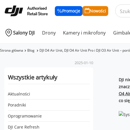
Promocje
Nowości
Salony DJI
Drony
Kamery i mikrofony
Gimbal
Strona główna
Blog
DJI O4 Air Unit, DJI O4 Air Unit Pro i DJI O3 Air Unit – po
2025-01-10
Wszystkie artykuły
DJI n
znacz
O4 Ai
Aktualności
co si
Poradniki
Oprogramowanie
DJI Care Refresh