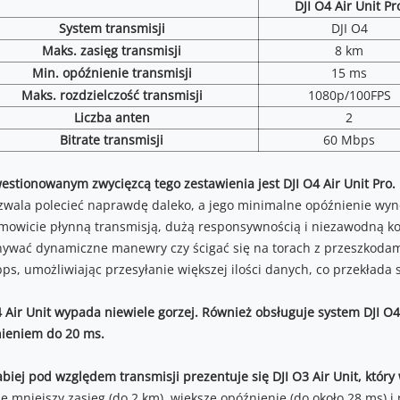
DJI O4 Air Unit Pr
System transmisji
DJI O4
Maks. zasięg transmisji
8 km
Min. opóźnienie transmisji
15 ms
Maks. rozdzielczość transmisji
1080p/100FPS
Liczba anten
2
Bitrate transmisji
60 Mbps
estionowanym zwycięzcą tego zestawienia jest DJI O4 Air Unit Pro.
zwala polecieć naprawdę daleko, a jego minimalne opóźnienie wyno
mowicie płynną transmisją, dużą responsywnością i niezawodną kon
ywać dynamiczne manewry czy ścigać się na torach z przeszkodami!
ps, umożliwiając przesyłanie większej ilości danych, co przekłada 
4 Air Unit wypada niewiele gorzej. Również obsługuje system DJI O4
ieniem do 20 ms.
abiej pod względem transmisji prezentuje się DJI O3 Air Unit, który 
je mniejszy zasięg (do 2 km), większe opóźnienie (do około 28 ms) i