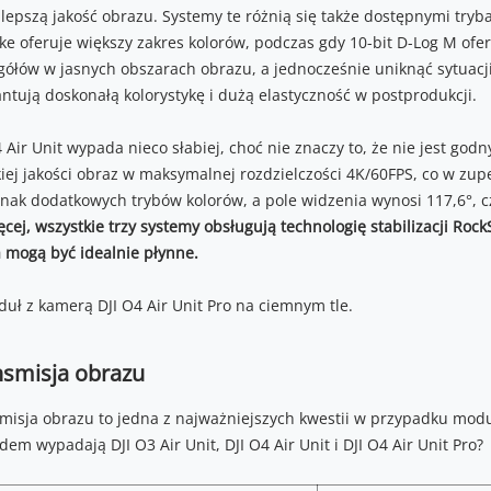
 lepszą jakość obrazu. Systemy te różnią się także dostępnymi tryb
ike oferuje większy zakres kolorów, podczas gdy 10-bit D-Log M ofe
gółów w jasnych obszarach obrazu, a jednocześnie uniknąć sytuacji
ntują doskonałą kolorystykę i dużą elastyczność w postprodukcji.
4 Air Unit wypada nieco słabiej, choć nie znaczy to, że nie jest g
iej jakości obraz w maksymalnej rozdzielczości 4K/60FPS, co w zup
dnak dodatkowych trybów kolorów, a pole widzenia wynosi 117,6°, c
ęcej, wszystkie trzy systemy obsługują technologię stabilizacji Roc
a mogą być idealnie płynne.
nsmisja obrazu
misja obrazu to jedna z najważniejszych kwestii w przypadku mod
em wypadają DJI O3 Air Unit, DJI O4 Air Unit i DJI O4 Air Unit Pro?