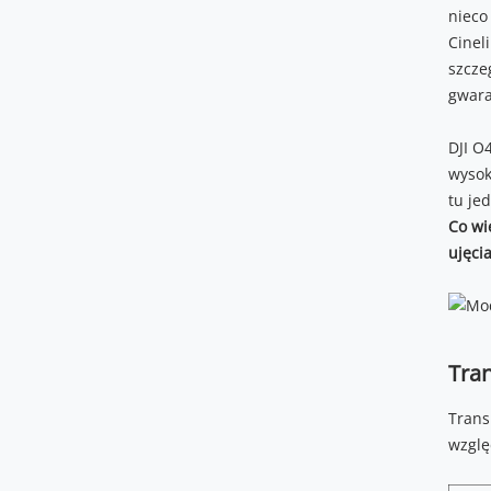
nieco
Cinel
szcze
gwara
DJI O
wysok
tu je
Co wi
ujęci
Tra
Trans
względ