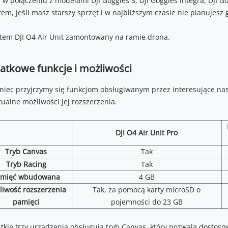
a w połączeniu z modelami DJI Goggles 3, DJI Goggles Integra, DJI G
em, jeśli masz starszy sprzęt i w najbliższym czasie nie planujesz
atkowe funkcje i możliwości
niec przyjrzymy się funkcjom obsługiwanym przez interesujące nas
ualne możliwości jej rozszerzenia.
DJI O4 Air Unit Pro
Tryb Canvas
Tak
Tryb Racing
Tak
amięć wbudowana
4 GB
liwość rozszerzenia
Tak, za pomocą karty microSD o
pamięci
pojemności do 23 GB
tkie trzy urządzenia obsługują tryb Canvas, który pozwala dostoso