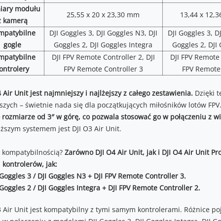
iary modułu
25,55 x 20 x 23,30 mm
13,44 x 12,
z kamerą
mpatybilne
DJI Goggles 3, DJI Goggles N3, DJI
DJI Goggles 3, D
gogle
Goggles 2, DJI Goggles Integra
Goggles 2, DJI
mpatybilne
DJI FPV Remote Controller 2, DJI
DJI FPV Remote 
ontrolery
FPV Remote Controller 3
FPV Remote 
 Air Unit jest najmniejszy i najlżejszy z całego zestawienia.
Dzięki 
szych – świetnie nada się dla początkujących miłośników lotów FPV
 rozmiarze od 3″ w górę, co pozwala stosować go w połączeniu z w
ęższym systemem jest DJI O3 Air Unit.
z kompatybilnością?
Zarówno DJI O4 Air Unit, jak i DJI O4 Air Unit 
i kontrolerów, jak:
 Goggles 3 / DJI Goggles N3 + DJI FPV Remote Controller 3.
 Goggles 2 / DJI Goggles Integra + DJI FPV Remote Controller 2.
3 Air Unit jest kompatybilny z tymi samym kontrolerami. Różnice po