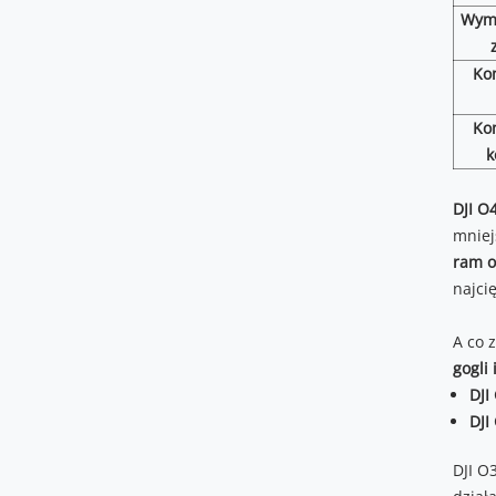
Wym
Ko
Ko
k
DJI O4
mniej
ram o
najci
A co 
gogli 
DJI
DJI
DJI O