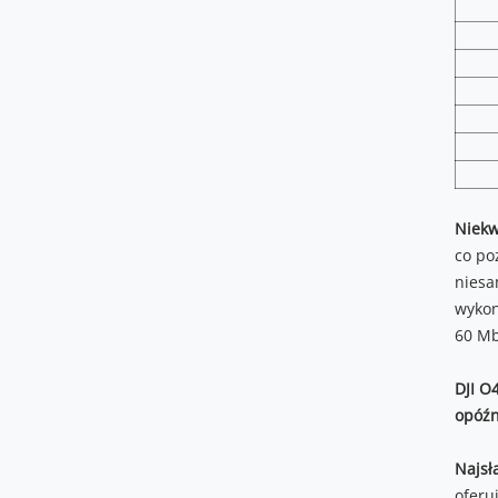
Niekw
co po
niesa
wykon
60 Mb
DJI O
opóźn
Najsł
oferu