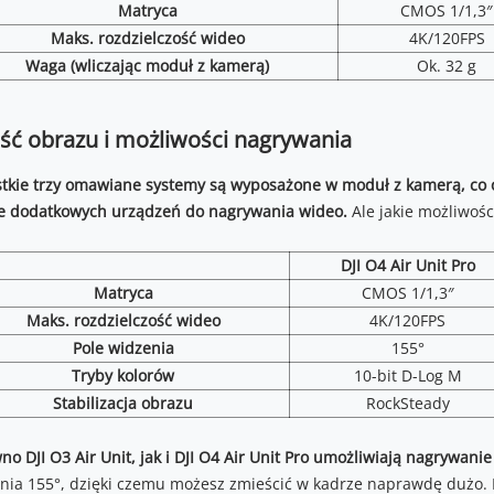
Matryca
CMOS 1/1,3″
Maks. rozdzielczość wideo
4K/120FPS
Waga (wliczając moduł z kamerą)
Ok. 32 g
ść obrazu i możliwości nagrywania
tkie trzy omawiane systemy są wyposażone w moduł z kamerą, co o
e dodatkowych urządzeń do nagrywania wideo.
Ale jakie możliwośc
DJI O4 Air Unit Pro
Matryca
CMOS 1/1,3″
Maks. rozdzielczość wideo
4K/120FPS
Pole widzenia
155°
Tryby kolorów
10-bit D-Log M
Stabilizacja obrazu
RockSteady
no DJI O3 Air Unit, jak i DJI O4 Air Unit Pro umożliwiają nagrywani
nia 155°, dzięki czemu możesz zmieścić w kadrze naprawdę dużo.