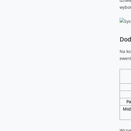
dział
wybor
Dod
Na ko
ewent
P
Moż
Wszys