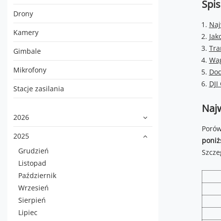
Spis
Drony
Naj
Kamery
Jak
Tra
Gimbale
Wag
Mikrofony
Dod
DJI
Stacje zasilania
Najw
2026
Porów
2025
poniż
Grudzień
Szcze
Listopad
Październik
Wrzesień
Sierpień
Lipiec