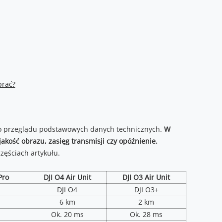
brać?
go przeglądu podstawowych danych technicznych.
W
jakość obrazu, zasięg transmisji czy opóźnienie.
ęściach artykułu.
Pro
DJI O4 Air Unit
DJI O3 Air Unit
DJI O4
DJI O3+
6 km
2 km
Ok. 20 ms
Ok. 28 ms