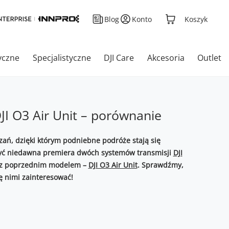
Blog
Konto
Koszyk
yczne
Specjalistyczne
DJI Care
Akcesoria
Outlet
 DJI O3 Air Unit – porównanie
zań, dzięki którym podniebne podróże stają się
 być niedawna premiera dwóch systemów transmisji
DJI
e z poprzednim modelem –
DJI O3 Air Unit
. Sprawdźmy,
ię nimi zainteresować!