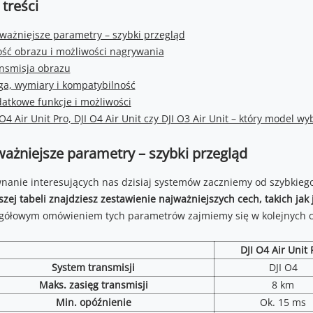
 treści
ważniejsze parametry – szybki przegląd
ość obrazu i możliwości nagrywania
nsmisja obrazu
a, wymiary i kompatybilność
atkowe funkcje i możliwości
 O4 Air Unit Pro, DJI O4 Air Unit czy DJI O3 Air Unit – który model wy
ażniejsze parametry – szybki przegląd
nanie interesujących nas dzisiaj systemów zaczniemy od szybkie
szej tabeli znajdziesz zestawienie najważniejszych cech, takich jak 
gółowym omówieniem tych parametrów zajmiemy się w kolejnych cz
DJI O4 Air Unit 
System transmisji
DJI O4
Maks. zasięg transmisji
8 km
Min. opóźnienie
Ok. 15 ms