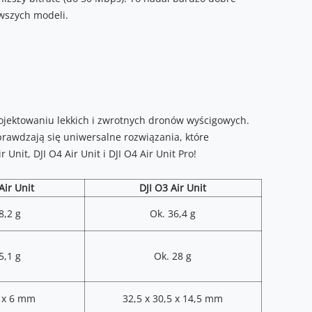
owszych modeli.
ojektowaniu lekkich i zwrotnych dronów wyścigowych.
prawdzają się uniwersalne rozwiązania, które
nit, DJI O4 Air Unit i DJI O4 Air Unit Pro!
Air Unit
DJI O3 Air Unit
8,2 g
Ok. 36,4 g
5,1 g
Ok. 28 g
0 x 6 mm
32,5 x 30,5 x 14,5 mm