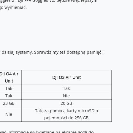
oggles 2 i DJI FPV Goggles V2. Będzie więc lepszym
 go wymieniać.
 dzisiaj systemy. Sprawdzimy też dostępną pamięć i
DJI O4 Air
DJI O3 Air Unit
Unit
Tak
Tak
Tak
Nie
23 GB
20 GB
Tak, za pomocą karty microSD o
Nie
pojemności do 256 GB
wać informacje wyświetlane na ekranie gogli do