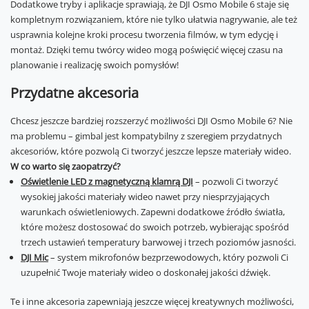
Dodatkowe tryby i aplikacje sprawiają, że DJI Osmo Mobile 6 staje się
kompletnym rozwiązaniem, które nie tylko ułatwia nagrywanie, ale też
usprawnia kolejne kroki procesu tworzenia filmów, w tym edycję i
montaż. Dzięki temu twórcy wideo mogą poświęcić więcej czasu na
planowanie i realizację swoich pomysłów!
Przydatne akcesoria
Chcesz jeszcze bardziej rozszerzyć możliwości DJI Osmo Mobile 6? Nie
ma problemu – gimbal jest kompatybilny z szeregiem przydatnych
akcesoriów, które pozwolą Ci tworzyć jeszcze lepsze materiały wideo.
W co warto się zaopatrzyć?
Oświetlenie LED z magnetyczną klamrą DJI
– pozwoli Ci tworzyć
wysokiej jakości materiały wideo nawet przy niesprzyjających
warunkach oświetleniowych. Zapewni dodatkowe źródło światła,
które możesz dostosować do swoich potrzeb, wybierając spośród
trzech ustawień temperatury barwowej i trzech poziomów jasności.
DJI Mic
– system mikrofonów bezprzewodowych, który pozwoli Ci
uzupełnić Twoje materiały wideo o doskonałej jakości dźwięk.
Te i inne akcesoria zapewniają jeszcze więcej kreatywnych możliwości,