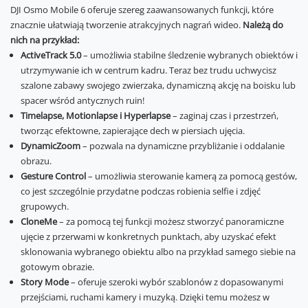
DJI Osmo Mobile 6 oferuje szereg zaawansowanych funkcji, które
znacznie ułatwiają tworzenie atrakcyjnych nagrań wideo.
Należą do
nich na przykład:
ActiveTrack 5.0
– umożliwia stabilne śledzenie wybranych obiektów i
utrzymywanie ich w centrum kadru. Teraz bez trudu uchwycisz
szalone zabawy swojego zwierzaka, dynamiczną akcję na boisku lub
spacer wśród antycznych ruin!
Timelapse, Motionlapse i Hyperlapse
– zaginaj czas i przestrzeń,
tworząc efektowne, zapierające dech w piersiach ujęcia.
DynamicZoom
– pozwala na dynamiczne przybliżanie i oddalanie
obrazu.
Gesture Control
– umożliwia sterowanie kamerą za pomocą gestów,
co jest szczególnie przydatne podczas robienia selfie i zdjęć
grupowych.
CloneMe
– za pomocą tej funkcji możesz stworzyć panoramiczne
ujęcie z przerwami w konkretnych punktach, aby uzyskać efekt
sklonowania wybranego obiektu albo na przykład samego siebie na
gotowym obrazie.
Story Mode
– oferuje szeroki wybór szablonów z dopasowanymi
przejściami, ruchami kamery i muzyką. Dzięki temu możesz w