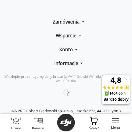
Zamówienia
Wsparcie
Konto
Informacje
W sklepie prezentujemy ceny brutto (z VAT).
Stawki VAT dla konsumentów z
kraju:
Polska
.
INNPRO Robert Błędowski sp. z o. o.,
Rudzka 65c
,
44-200
Rybnik
|
mail:
kontakt@dji-ars.pl
|
telefon:
734 734 920
|
NIP:
PL6423234719
|
KRS:
0000944160
Koszyk
Menu
Drony
Kamery