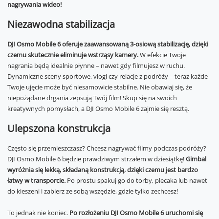
nagrywania wideo!
Niezawodna stabilizacja
DJI Osmo Mobile 6 oferuje zaawansowaną 3-osiową stabilizację, dzięki
czemu skutecznie eliminuje wstrząsy kamery.
W efekcie Twoje
nagrania będą idealnie płynne – nawet gdy filmujesz w ruchu.
Dynamiczne sceny sportowe, vlogi czy relacje z podróży – teraz każde
Twoje ujęcie może być niesamowicie stabilne. Nie obawiaj się, że
niepożądane drgania zepsują Twój film! Skup się na swoich
kreatywnych pomysłach, a DJI Osmo Mobile 6 zajmie się resztą.
Ulepszona konstrukcja
Często się przemieszczasz? Chcesz nagrywać filmy podczas podróży?
DJI Osmo Mobile 6 będzie prawdziwym strzałem w dziesiątkę!
Gimbal
wyróżnia się lekką, składaną konstrukcją, dzięki czemu jest bardzo
łatwy w transporcie.
Po prostu spakuj go do torby, plecaka lub nawet
do kieszeni i zabierz ze sobą wszędzie, gdzie tylko zechcesz!
To jednak nie koniec.
Po rozłożeniu DJI Osmo Mobile 6 uruchomi się