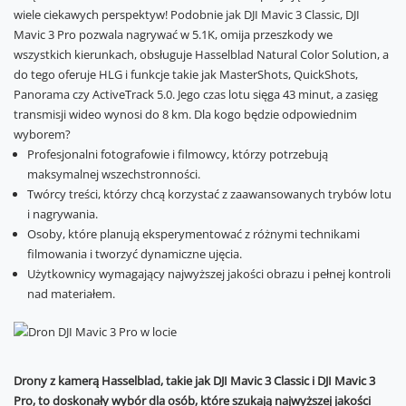
wiele ciekawych perspektyw! Podobnie jak DJI Mavic 3 Classic, DJI
Mavic 3 Pro pozwala nagrywać w 5.1K, omija przeszkody we
wszystkich kierunkach, obsługuje Hasselblad Natural Color Solution, a
do tego oferuje HLG i funkcje takie jak MasterShots, QuickShots,
Panorama czy ActiveTrack 5.0. Jego czas lotu sięga 43 minut, a zasięg
transmisji wideo wynosi do 8 km. Dla kogo będzie odpowiednim
wyborem?
Profesjonalni fotografowie i filmowcy, którzy potrzebują
maksymalnej wszechstronności.
Twórcy treści, którzy chcą korzystać z zaawansowanych trybów lotu
i nagrywania.
Osoby, które planują eksperymentować z różnymi technikami
filmowania i tworzyć dynamiczne ujęcia.
Użytkownicy wymagający najwyższej jakości obrazu i pełnej kontroli
nad materiałem.
Drony z kamerą Hasselblad, takie jak DJI Mavic 3 Classic i DJI Mavic 3
Pro, to doskonały wybór dla osób, które szukają najwyższej jakości