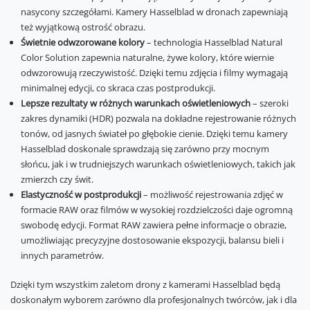
nasycony szczegółami. Kamery Hasselblad w dronach zapewniają
też wyjątkową ostrość obrazu.
Świetnie odwzorowane kolory
– technologia Hasselblad Natural
Color Solution zapewnia naturalne, żywe kolory, które wiernie
odwzorowują rzeczywistość. Dzięki temu zdjęcia i filmy wymagają
minimalnej edycji, co skraca czas postprodukcji.
Lepsze rezultaty w różnych warunkach oświetleniowych
– szeroki
zakres dynamiki (HDR) pozwala na dokładne rejestrowanie różnych
tonów, od jasnych świateł po głębokie cienie. Dzięki temu kamery
Hasselblad doskonale sprawdzają się zarówno przy mocnym
słońcu, jak i w trudniejszych warunkach oświetleniowych, takich jak
zmierzch czy świt.
Elastyczność w postprodukcji
– możliwość rejestrowania zdjęć w
formacie RAW oraz filmów w wysokiej rozdzielczości daje ogromną
swobodę edycji. Format RAW zawiera pełne informacje o obrazie,
umożliwiając precyzyjne dostosowanie ekspozycji, balansu bieli i
innych parametrów.
Dzięki tym wszystkim zaletom drony z kamerami Hasselblad będą
doskonałym wyborem zarówno dla profesjonalnych twórców, jak i dla