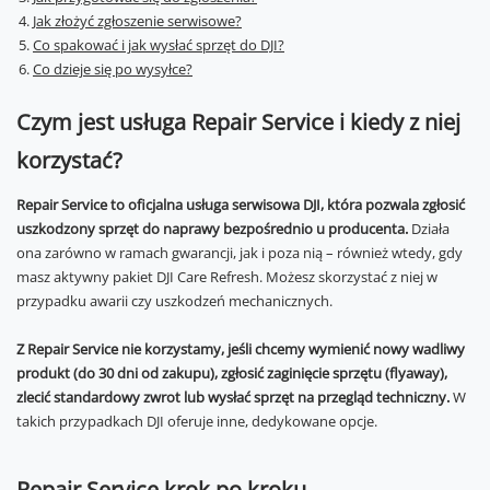
Jak złożyć zgłoszenie serwisowe?
Co spakować i jak wysłać sprzęt do DJI?
Co dzieje się po wysyłce?
Czym jest usługa Repair Service i kiedy z niej
korzystać?
Repair Service to oficjalna usługa serwisowa DJI, która pozwala zgłosić
uszkodzony sprzęt do naprawy bezpośrednio u producenta.
Działa
ona zarówno w ramach gwarancji, jak i poza nią – również wtedy, gdy
masz aktywny pakiet DJI Care Refresh. Możesz skorzystać z niej w
przypadku awarii czy uszkodzeń mechanicznych.
Z Repair Service nie korzystamy, jeśli chcemy wymienić nowy wadliwy
produkt (do 30 dni od zakupu), zgłosić zaginięcie sprzętu (flyaway),
zlecić standardowy zwrot lub wysłać sprzęt na przegląd techniczny.
W
takich przypadkach DJI oferuje inne, dedykowane opcje.
Repair Service krok po kroku