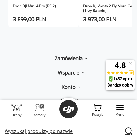
Dron DJI Mini 4 Pro (RC 2)
Dron DJI Avata 2 Fly More Com
(Trzy Baterie)
3 899,00 PLN
3 973,00 PLN
Zamówienia
Wsparcie
Konto
Informacje
Koszyk
Menu
W sklepie prezentujemy ceny brutto (z VAT).
Drony
Kamery
Stawki VAT dla konsumentów z
kraju:
Polska
.
Wyszukaj produkty po nazwie