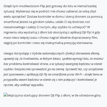
Dzięki tym możliwościom Flip jest gotowy do lotu w niemal każdej
sytuacji. Wybierasz się w podróż i nie chcesz zabierać ze sobą zbyt
wielu sprzętów? Zostaw kontroler w domu i steruj dronem za pomocą
smartfona! Jesteś na górskim szlaku, udało Ci się dostrzec coś
niesamowitego i zależy Ci na tym, aby szybko to uchwycić? W
mgnieniu oka wystartuj z dłoni lub skorzystaj z aplikacji DJI Fly! A gdy
masz nieco więcej czasu i chcesz nagrać idealnie dopracowany film,
sięgnij po kontroler i ciesz się maksymalną precyzją sterowania.
Uwaga: korzystając z trybów automatycznych i funkcji sterowania dłonią,
upewnij się, że środowisko, w którym latasz, spełnia wymogi lotu, że możesz
bez problemu kontrolować drona, a w sytuacji awaryjnej będziesz w stanie
szybko i bezpiecznie sprowadzić go na ziemię. Sprawdź też, czy urządzenie
jest sparowane z aplikacją DJI Fly na smartfonie przez Wi-Fi – dzięki temu w
przypadku awarii będziesz w stanie się z nim połączyć i kontrolować je
ręcznie, aby uniknąć wypadku.