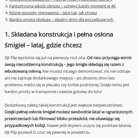
Fantastyczna jakość obrazu – uchwyć każdy moment w 4K
Różne sposoby sterowania – lataj tak, jak chcesz
Bardzo prosta obsługa – idealny dron dla początkujących
1. Składana konstrukcja i pełna osłona
śmigieł – lataj, gdzie chcesz
DJI Flip wyróżnia się już na pierwszy rzut oka.
Od razu przyciąga wzrok
swoją niecodzienną konstrukcją – jego śmigła składają się razem z
wbudowaną osłoną.
Nie musisz niczego demontować, nic nie odstaje
ani nie zajmuje dodatkowego miejsca – po złożeniu dron bez
problemu mieści się w plecaku czy torbie podróżnej. Dzięki temu jest
bardzo prosty w transporcie i zawsze gotowy do lotu!
Dodatkową zaletą takiej konstrukcji jest większe bezpieczeństwo.
Dzięki pełnej osłonie śmigieł możesz swobodnie latać w ograniczonych
przestrzeniach lub filmować blisko przeszkód, nie obawiając się
przypadkowych kolizji.
Nawet jeśli dopiero uczysz się podstaw latania,
DJI Flip pozwoli Ci czuć się pewniej w powietrzu.