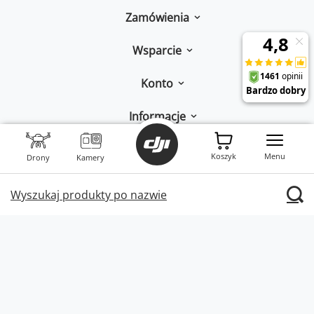
Zamówienia
Wsparcie
Konto
Informacje
W sklepie prezentujemy ceny brutto (z VAT).
Stawki VAT dla konsumentów z
Koszyk
Menu
Drony
Kamery
kraju:
Polska
.
Wyszukaj produkty po nazwie
INNPRO Robert Błędowski sp. z o. o.,
Rudzka 65c
,
44-200
Rybnik
|
mail:
kontakt@dji-ars.pl
|
telefon:
734 734 920
|
NIP:
PL6423234719
|
KRS:
0000944160