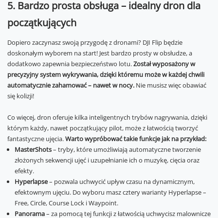
5. Bardzo prosta obsługa – idealny dron dla
początkujących
Dopiero zaczynasz swoją przygodę z dronami? DJI Flip będzie
doskonałym wyborem na start! Jest bardzo prosty w obsłudze, a
dodatkowo zapewnia bezpieczeństwo lotu.
Został wyposażony w
precyzyjny system wykrywania, dzięki któremu może w każdej chwili
automatycznie zahamować – nawet w nocy.
Nie musisz więc obawiać
się kolizji!
Co więcej, dron oferuje kilka inteligentnych trybów nagrywania, dzięki
którym każdy, nawet początkujący pilot, może z łatwością tworzyć
fantastyczne ujęcia.
Warto wypróbować takie funkcje jak na przykład:
MasterShots
– tryby, które umożliwiają automatyczne tworzenie
złożonych sekwencji ujęć i uzupełnianie ich o muzykę, cięcia oraz
efekty.
Hyperlapse
– pozwala uchwycić upływ czasu na dynamicznym,
efektownym ujęciu. Do wyboru masz cztery warianty Hyperlapse –
Free, Circle, Course Lock i Waypoint.
Panorama
– za pomocą tej funkcji z łatwością uchwycisz malownicze