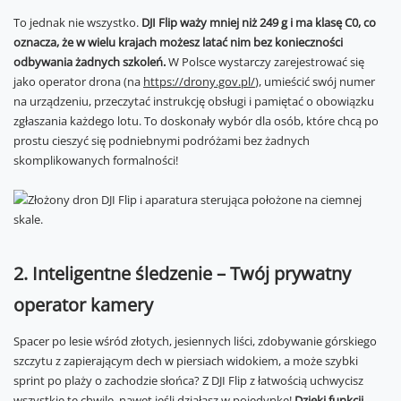
To jednak nie wszystko.
DJI Flip waży mniej niż 249 g i ma klasę C0, co
oznacza, że w wielu krajach możesz latać nim bez konieczności
odbywania żadnych szkoleń.
W Polsce wystarczy zarejestrować się
jako operator drona (na
https://drony.gov.pl/
), umieścić swój numer
na urządzeniu, przeczytać instrukcję obsługi i pamiętać o obowiązku
zgłaszania każdego lotu. To doskonały wybór dla osób, które chcą po
prostu cieszyć się podniebnymi podróżami bez żadnych
skomplikowanych formalności!
2. Inteligentne śledzenie – Twój prywatny
operator kamery
Spacer po lesie wśród złotych, jesiennych liści, zdobywanie górskiego
szczytu z zapierającym dech w piersiach widokiem, a może szybki
sprint po plaży o zachodzie słońca? Z DJI Flip z łatwością uchwycisz
wszystkie te chwile, nawet jeśli działasz w pojedynkę!
Dzięki funkcji