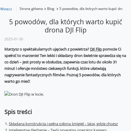
Strona główna
Blog
5 powodów, dla których warto kupić drona DJ
Wstecz
5 powodów, dla których warto kupić
drona DJI Flip
2025-01-30
Marzysz o spektakularnych ujęciach z powietrza?
DJI Flip
pomoże Ci
spełnić to marzenie! Ten lekki i składany dron świetnie sprawdza się na
co dzień – jest prosty w obsłudze, zapewnia czas lotu do około 31
minut i oferuje mnóstwo ciekawych funkcji, które ułatwiają
nagrywanie fantastycznych filmów. Poznaj 5 powodów, dla których
warto go mieć!
Spis treści
Składana konstrukcja i pełna osłona śmigieł – lataj, gdzie chcesz
Inteligentne śledzenie – Twój prywatny operator kamery