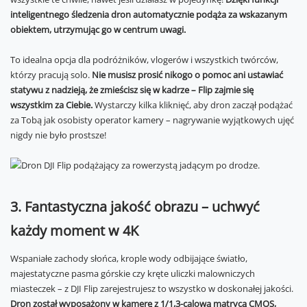
inteligentnego śledzenia dron automatycznie podąża za wskazanym
obiektem, utrzymując go w centrum uwagi.
To idealna opcja dla podróżników, vlogerów i wszystkich twórców,
którzy pracują solo.
Nie musisz prosić nikogo o pomoc ani ustawiać
statywu z nadzieją, że zmieścisz się w kadrze – Flip zajmie się
wszystkim za Ciebie.
Wystarczy kilka kliknięć, aby dron zaczął podążać
za Tobą jak osobisty operator kamery – nagrywanie wyjątkowych ujęć
nigdy nie było prostsze!
3. Fantastyczna jakość obrazu – uchwyć
każdy moment w 4K
Wspaniałe zachody słońca, krople wody odbijające światło,
majestatyczne pasma górskie czy kręte uliczki malowniczych
miasteczek – z DJI Flip zarejestrujesz to wszystko w doskonałej jakości.
Dron został wyposażony w kamerę z 1/1,3-calową matrycą CMOS,