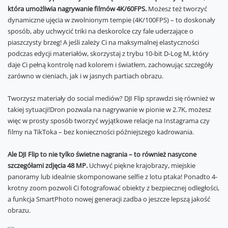
która umożliwia nagrywanie filmów 4K/60FPS.
Możesz też tworzyć
dynamiczne ujęcia w zwolnionym tempie (4K/100FPS) – to doskonały
sposób, aby uchwycić triki na deskorolce czy fale uderzające o
piaszczysty brzeg! A jeśli zależy Ci na maksymalnej elastyczności
podczas edycji materiałów, skorzystaj z trybu 10-bit D-Log M, który
daje Ci pełną kontrolę nad kolorem i światłem, zachowując szczegóły
zarówno w cieniach, jak i w jasnych partiach obrazu.
Tworzysz materiały do social mediów? DJI Flip sprawdzi się również w
takiej sytuacji!Dron pozwala na nagrywanie w pionie w 2.7K, możesz
więc w prosty sposób tworzyć wyjątkowe relacje na Instagrama czy
filmy na TikToka – bez konieczności późniejszego kadrowania.
Ale DJI Flip to nie tylko świetne nagrania – to również nasycone
szczegółami zdjęcia 48 MP.
Uchwyć piękne krajobrazy, miejskie
panoramy lub idealnie skomponowane selfie z lotu ptaka! Ponadto 4-
krotny zoom pozwoli Ci fotografować obiekty z bezpiecznej odległości,
a funkcja SmartPhoto nowej generacji zadba o jeszcze lepszą jakość
obrazu.