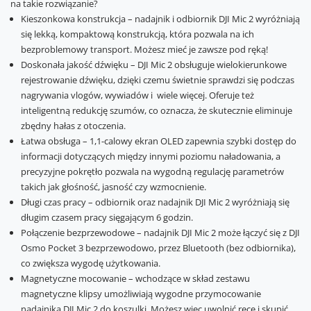
na takie rozwiązanie?
Kieszonkowa konstrukcja – nadajnik i odbiornik DJI Mic 2 wyróżniają
się lekką, kompaktową konstrukcją, która pozwala na ich
bezproblemowy transport. Możesz mieć je zawsze pod ręką!
Doskonała jakość dźwięku – DJI Mic 2 obsługuje wielokierunkowe
rejestrowanie dźwięku, dzięki czemu świetnie sprawdzi się podczas
nagrywania vlogów, wywiadów i wiele więcej. Oferuje też
inteligentną redukcję szumów, co oznacza, że skutecznie eliminuje
zbędny hałas z otoczenia.
Łatwa obsługa – 1,1-calowy ekran OLED zapewnia szybki dostęp do
informacji dotyczących między innymi poziomu naładowania, a
precyzyjne pokrętło pozwala na wygodną regulację parametrów
takich jak głośność, jasność czy wzmocnienie.
Długi czas pracy – odbiornik oraz nadajnik DJI Mic 2 wyróżniają się
długim czasem pracy sięgającym 6 godzin.
Połączenie bezprzewodowe – nadajnik DJI Mic 2 może łączyć się z DJI
Osmo Pocket 3 bezprzewodowo, przez Bluetooth (bez odbiornika),
co zwiększa wygodę użytkowania.
Magnetyczne mocowanie – wchodzące w skład zestawu
magnetyczne klipsy umożliwiają wygodne przymocowanie
nadajnika DJI Mic 2 do koszulki. Możesz więc uwolnić ręce i skupić