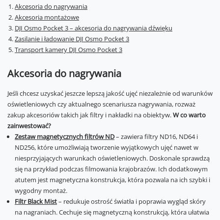
Akcesoria do nagrywania
Akcesoria montażowe
DJI Osmo Pocket 3 – akcesoria do nagrywania dźwięku
Zasilanie i ładowanie DJI Osmo Pocket 3
Transport kamery DJI Osmo Pocket 3
Akcesoria do nagrywania
Jeśli chcesz uzyskać jeszcze lepszą jakość ujęć niezależnie od warunków
oświetleniowych czy aktualnego scenariusza nagrywania, rozważ
zakup akcesoriów takich jak filtry i nakładki na obiektyw.
W co warto
zainwestować?
Zestaw magnetycznych filtrów ND
– zawiera filtry ND16, ND64 i
ND256, które umożliwiają tworzenie wyjątkowych ujęć nawet w
niesprzyjających warunkach oświetleniowych. Doskonale sprawdzą
się na przykład podczas filmowania krajobrazów. Ich dodatkowym
atutem jest magnetyczna konstrukcja, która pozwala na ich szybki i
wygodny montaż.
Filtr Black Mist
– redukuje ostrość światła i poprawia wygląd skóry
na nagraniach. Cechuje się magnetyczną konstrukcją, która ułatwia