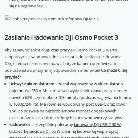
się na nagrywaniu!
Zasilanie i ładowanie DJI Osmo Pocket 3
Aby zapewnić sobie długi czas pracy DJI Osmo Pocket 3, warto
zaopatrzyć się w odpowiednie akcesoria do zasilania i ładowania.
Dzięki temu nie musimy obawiać się, że kamera odmówi nam
posłuszeństwa w najmniej odpowiednim momencie!
Co może Ci się
przydać?
Uchwyt z akumulatorem
– został wyposażony w akumulator o
pojemności 950 mAh i umożliwia wydłużenie czasu pracy kamery
nawet o 62%, czyli o około 103 minuty (podczas nagrywania filmów
w 1080p/24FPS). Ma również wbudowany port USB-C oraz otwór
1/4", co pozwala na bezproblemowy montaż dodatkowych
akcesoriów, takich jak mikrofony bezprzewodowe czy statywy.
Ładowarka
– szczególnie polecamy
ładowarkę DJI USB-C 30 W
,
ładowarkę sieciową DJI 65 W
lub inną ładowarkę wspierającą