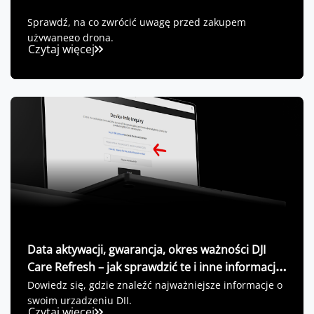
Sprawdź, na co zwrócić uwagę przed zakupem
używanego drona.
Czytaj więcej
Data aktywacji, gwarancja, okres ważności DJI
Care Refresh – jak sprawdzić te i inne informacje
o swoim urządzeniu DJI?
Dowiedz się, gdzie znaleźć najważniejsze informacje o
swoim urządzeniu DJI.
Czytaj więcej