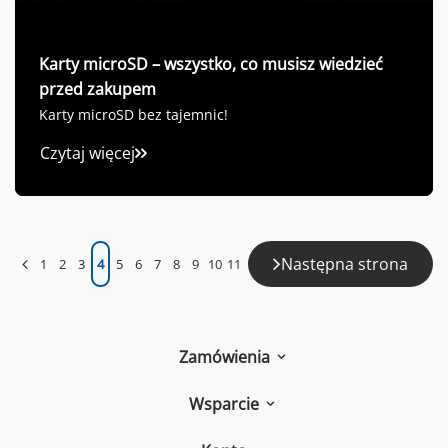
Karty microSD – wszystko, co musisz wiedzieć
przed zakupem
Karty microSD bez tajemnic!
Czytaj więcej
Następna strona
1
2
3
4
5
6
7
8
9
10
11
Zamówienia
Wsparcie