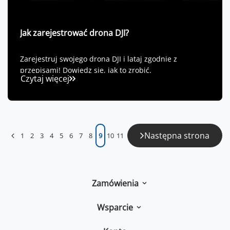
Jak zarejestrować drona DJI?
Zarejestruj swojego drona DJI i lataj zgodnie z
przepisami! Dowiedz się, jak to zrobić.
Czytaj więcej
Następna strona
1
2
3
4
5
6
7
8
9
10
11
Zamówienia
Wsparcie