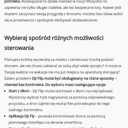
potrzeba.
Rozwiązanie to działa również w nocy! Wszystko to
zapewnia nie tylko długie i dalekie, ale też bezpieczne loty. Nawet jeśli
dopiero zaczynasz swoją przygodę z dronami, możesz bez obaw wzbić
się w przestworza i spokojnie zdobywać doświadczenie.
Wybieraj spośród różnych możliwości
sterowania
Planujesz krótką wycieczkę za miasto i zamierzasz trochę polatać
dronem, ale nie chcesz zabierać ze sobą zbyt wiele sprzętu? A może w
Twojej walizce na wakacje nie ma już miejsca na aparaturę sterującą?
Żaden problem!
DJI Flip może być obsługiwany na różne sposoby –
również bez kontrolera. Do wyboru masz następujące opcje:
Start z dłoni
– DJI Flip może startować z dłoni i na niej lądować.
Wystarczy wybrać tryb nagrywania za pomocą odpowiedniego
przycisku, a dron zajmie się resztą! Nie potrzebujesz do tego
żadnego kontrolera.
Aplikacja DJI Fly
– pozwala kontrolować drona za pomocą
pionowego interfejsu na ekranie smartfona.