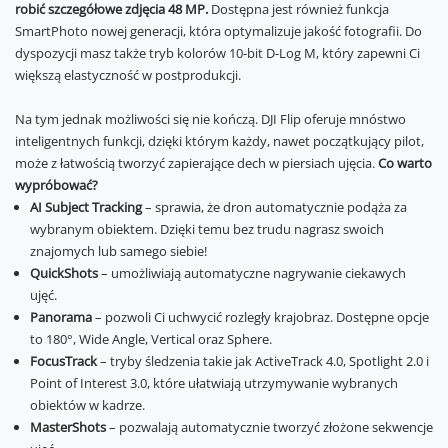
robić szczegółowe zdjęcia 48 MP.
Dostępna jest również funkcja
SmartPhoto nowej generacji, która optymalizuje jakość fotografii. Do
dyspozycji masz także tryb kolorów 10-bit D-Log M, który zapewni Ci
większą elastyczność w postprodukcji.
Na tym jednak możliwości się nie kończą. DJI Flip oferuje mnóstwo
inteligentnych funkcji, dzięki którym każdy, nawet początkujący pilot,
może z łatwością tworzyć zapierające dech w piersiach ujęcia.
Co warto
wypróbować?
AI Subject Tracking
– sprawia, że dron automatycznie podąża za
wybranym obiektem. Dzięki temu bez trudu nagrasz swoich
znajomych lub samego siebie!
QuickShots
– umożliwiają automatyczne nagrywanie ciekawych
ujęć.
Panorama
– pozwoli Ci uchwycić rozległy krajobraz. Dostępne opcje
to 180°, Wide Angle, Vertical oraz Sphere.
FocusTrack
– tryby śledzenia takie jak ActiveTrack 4.0, Spotlight 2.0 i
Point of Interest 3.0, które ułatwiają utrzymywanie wybranych
obiektów w kadrze.
MasterShots
– pozwalają automatycznie tworzyć złożone sekwencje