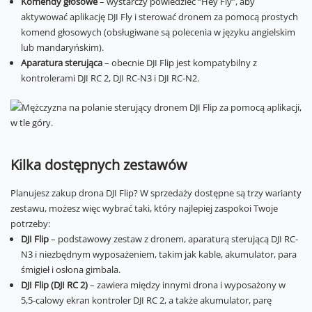
Komendy głosowe
– wystarczy powiedzieć “Hey Fly”, aby
aktywować aplikację DJI Fly i sterować dronem za pomocą prostych
komend głosowych (obsługiwane są polecenia w języku angielskim
lub mandaryńskim).
Aparatura sterująca
– obecnie DJI Flip jest kompatybilny z
kontrolerami DJI RC 2, DJI RC-N3 i DJI RC-N2.
Kilka dostępnych zestawów
Planujesz zakup drona DJI Flip? W sprzedaży dostępne są trzy warianty
zestawu, możesz więc wybrać taki, który najlepiej zaspokoi Twoje
potrzeby:
DJI Flip
– podstawowy zestaw z dronem, aparaturą sterującą DJI RC-
N3 i niezbędnym wyposażeniem, takim jak kable, akumulator, para
śmigieł i osłona gimbala.
DJI Flip (DJI RC 2)
– zawiera między innymi drona i wyposażony w
5,5-calowy ekran kontroler DJI RC 2, a także akumulator, parę