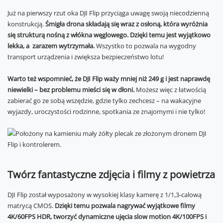
Już na pierwszy rzut oka DJI Flip przyciąga uwagę swoją niecodzienną
konstrukcją.
Śmigła drona składają się wraz z osłoną, która wyróżnia
się strukturą nośną z włókna węglowego. Dzięki temu jest wyjątkowo
lekka, a zarazem wytrzymała.
Wszystko to pozwala na wygodny
transport urządzenia i zwiększa bezpieczeństwo lotu!
Warto też wspomnieć, że DJI Flip waży mniej niż 249 g i jest naprawdę
niewielki – bez problemu mieści się w dłoni.
Możesz więc z łatwością
zabierać go ze sobą wszędzie, gdzie tylko zechcesz – na wakacyjne
wyjazdy, uroczystości rodzinne, spotkania ze znajomymi i nie tylko!
Twórz fantastyczne zdjęcia i filmy z powietrza
DJI Flip został wyposażony w wysokiej klasy kamerę z 1/1,3-calową
matrycą CMOS.
Dzięki temu pozwala nagrywać wyjątkowe filmy
4K/60FPS HDR, tworzyć dynamiczne ujęcia slow motion 4K/100FPS i