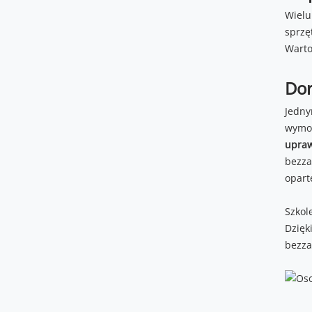
Wielu
sprzę
Warto
Dor
Jedny
wymo
upraw
bezza
opart
Szkol
Dzięk
bezza