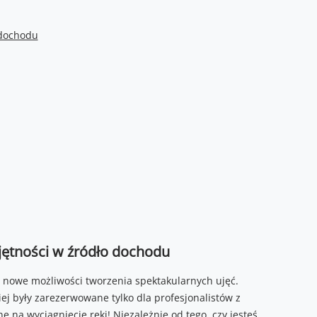
 dochodu
ejętności w źródło dochodu
ie nowe możliwości tworzenia spektakularnych ujęć.
ej były zarezerwowane tylko dla profesjonalistów z
 na wyciągnięcie ręki! Niezależnie od tego, czy jesteś