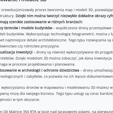
 zrewolucjonizowały proces tworzenia map i modeli 3D, pozwalając
struktury.
Dzięki nim można tworzyć niezwykle dokładne obrazy cyf
 mają szerokie zastosowanie w różnych branżach:
y terenów i modele budynków
– współczesne drony przemysłowe 
eli budynków. Wykorzystując technologię fotogrametrii, można z ł
et najmniejsze detale architektoniczne. Tego typu rozwiązania są 
ownictwo czy rolnictwo precyzyjne.
ualizacja inwestycji
– drony są również wykorzystywane do przygoto
hitektów. Dzięki modelom 3D można zobaczyć, jak dana inwestycja 
aga w procesie projektowania i planowania.
tosowanie w archeologii i ochronie dziedzictwa
– drony umożliwiaj
heologicznych i zabytków, co pozwala na ich lepsze dokumentowanie
i wykorzystaniu dronów w mapowaniu i modelowaniu 3D możesz wp
tywną niszę dla swojego biznesu. Tego typu usługi są coraz bardzi
ętności w tym obszarze.