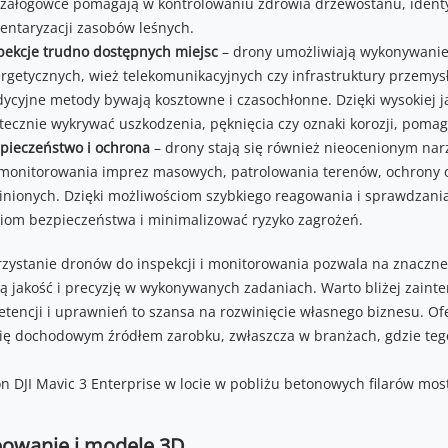
załogowce pomagają w kontrolowaniu zdrowia drzewostanu, identyfi
entaryzacji zasobów leśnych.
pekcje trudno dostępnych miejsc
– drony umożliwiają wykonywanie 
rgetycznych, wież telekomunikacyjnych czy infrastruktury przemys
dycyjne metody bywają kosztowne i czasochłonne. Dzięki wysokiej 
tecznie wykrywać uszkodzenia, pęknięcia czy oznaki korozji, pomag
pieczeństwo i ochrona
– drony stają się również nieocenionym na
monitorowania imprez masowych, patrolowania terenów, ochrony 
inionych. Dzięki możliwościom szybkiego reagowania i sprawdzani
iom bezpieczeństwa i minimalizować ryzyko zagrożeń.
zystanie dronów do inspekcji i monitorowania pozwala na znaczne
ą jakość i precyzję w wykonywanych zadaniach. Warto bliżej zain
tencji i uprawnień to szansa na rozwinięcie własnego biznesu. O
się dochodowym źródłem zarobku, zwłaszcza w branżach, gdzie tego
owanie i modele 3D