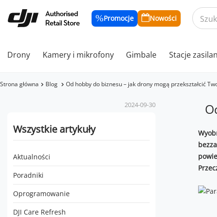
Promocje
Nowości
Drony
Kamery i mikrofony
Gimbale
Stacje zasila
Strona główna
Blog
Od hobby do biznesu – jak drony mogą przekształcić Two
2024-09-30
Od
Wszystkie artykuły
Wyobr
bezza
powie
Aktualności
Przec
Poradniki
Oprogramowanie
DJI Care Refresh