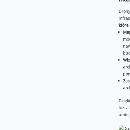
Drony
infra
które
Map
mod
naw
bud
Wiz
arc
pom
Zas
arc
Dzięk
lukra
umiej