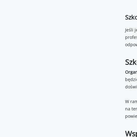
Szko
Jeśli
profe
odpow
Szk
Organ
będzi
doświ
W ram
na te
powie
Wsp