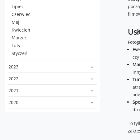
Lipiec
począ
filmo
Czerwiec
Maj
Usł
Kwiecień
Marzec
Fotog
Luty
Eve
Styczeń
czy
Mar
2023
inn
2022
Tur
atr
2021
odw
Spo
2020
dro
To tyl
zakre