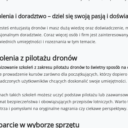
lenia i doradztwo – dziel się swoją pasją i dośw
 jesteś entuzjastą dronów i masz dużą wiedzę oraz doświadczenie, 
sjonalnym doradztwie. Coraz więcej osób i firm jest zainteresowa
iednich umiejętności i rozeznania w tym temacie.
olenia z pilotażu dronów
izowanie szkoleń z zakresu pilotażu dronów to świetny sposób na d
e prowadzenie kursów zarówno dla początkujących, którzy dopiero st
adczonych użytkowników chcących doskonalić swoje umiejętności.
ach takich szkoleń możesz uczyć podstaw pilotażu lub zaawansowa
mat bezpieczeństwa i obowiązujących przepisów lotniczych. Warto t
trza i pomysłami na oryginalne nagrania czy ciekawe perspektywy.
arcie w wyborze sprzętu