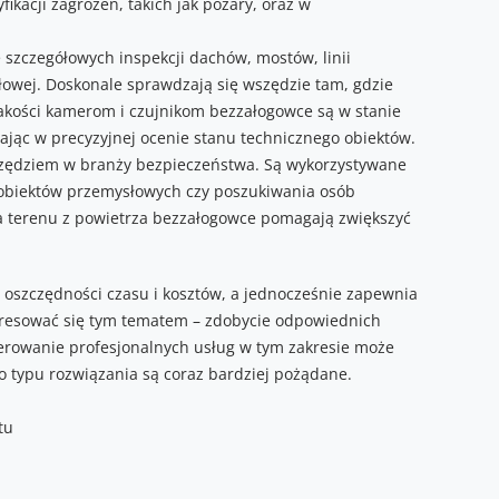
kacji zagrożeń, takich jak pożary, oraz w
szczegółowych inspekcji dachów, mostów, linii
łowej. Doskonale sprawdzają się wszędzie tam, gdzie
jakości kamerom i czujnikom bezzałogowce są w stanie
ając w precyzyjnej ocenie stanu technicznego obiektów.
rzędziem w branży bezpieczeństwa. Są wykorzystywane
obiektów przemysłowych czy poszukiwania osób
a terenu z powietrza bezzałogowce pomagają zwiększyć
 oszczędności czasu i kosztów, a jednocześnie zapewnia
teresować się tym tematem – zdobycie odpowiednich
ferowanie profesjonalnych usług w tym zakresie może
 typu rozwiązania są coraz bardziej pożądane.