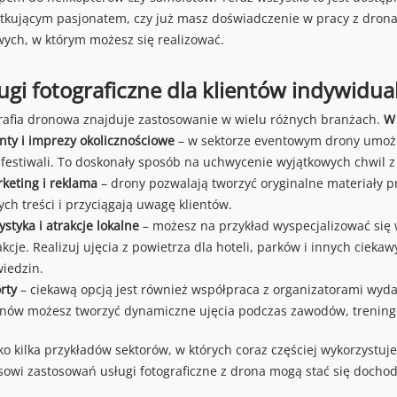
tkującym pasjonatem, czy już masz doświadczenie w pracy z dronami
wych, w którym możesz się realizować.
ugi fotograficzne dla klientów indywidu
rafia dronowa znajduje zastosowanie w wielu różnych branżach.
W 
nty i imprezy okolicznościowe
– w sektorze eventowym drony umożli
 festiwali. To doskonały sposób na uchwycenie wyjątkowych chwil 
keting i reklama
– drony pozwalają tworzyć oryginalne materiały pr
ych treści i przyciągają uwagę klientów.
ystyka i atrakcje lokalne
– możesz na przykład wyspecjalizować się 
akcje. Realizuj ujęcia z powietrza dla hoteli, parków i innych cieka
iedzin.
rty
– ciekawą opcją jest również współpraca z organizatorami wy
nów możesz tworzyć dynamiczne ujęcia podczas zawodów, treningó
ko kilka przykładów sektorów, w których coraz częściej wykorzystuje 
sowi zastosowań usługi fotograficzne z drona mogą stać się doch