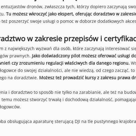
 entuzjastów dronów, zwłaszcza tych, którzy dopiero zaczynają 
tu.
Tu możesz wkroczyć jako ekspert, oferując doradztwo w zakres
 też poszerzyć swoje usługi o pomoc w doborze dodatkowych akce
adztwo w zakresie przepisów i certyfikac
m z największych wyzwań dla osób, które zaczynają interesować si
gów prawnych.
Jako doświadczony pilot możesz oferować usługi 
nień czy zrozumieniu regulacji właściwych dla danego regionu.
Ws
łogowce do swojej działalności, ale nie wiedzą, od czego zacząć, 
ego na doradztwie.
Możesz też prowadzić kursy z zakresu prawa d
enia i doradztwo to sposób nie tylko na zarabianie, ale też na bud
i temu możesz stworzyć trwałą i dochodową działalność, pomagając
łogowców.