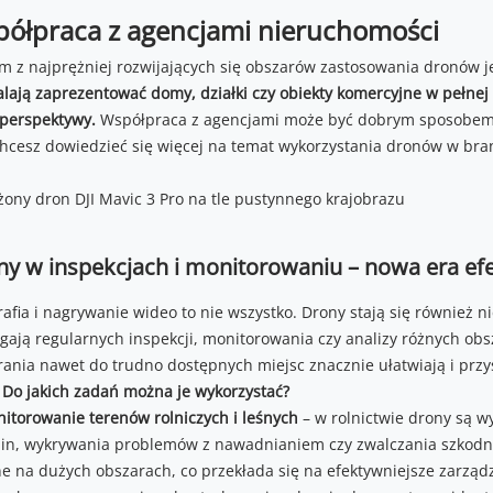
ółpraca z agencjami nieruchomości
m z najprężniej rozwijających się obszarów zastosowania dronów je
lają zaprezentować domy, działki czy obiekty komercyjne w pełnej o
 perspektywy.
Współpraca z agencjami może być dobrym sposobem na
 chcesz dowiedzieć się więcej na temat wykorzystania dronów w bra
ny w inspekcjach i monitorowaniu – nowa era ef
rafia i nagrywanie wideo to nie wszystko. Drony stają się również
ają regularnych inspekcji, monitorowania czy analizy różnych obsz
rania nawet do trudno dostępnych miejsc znacznie ułatwiają i przys
.
Do jakich zadań można je wykorzystać?
itorowanie terenów rolniczych i leśnych
– w rolnictwie drony są 
lin, wykrywania problemów z nawadnianiem czy zwalczania szkodn
e na dużych obszarach, co przekłada się na efektywniejsze zarząd