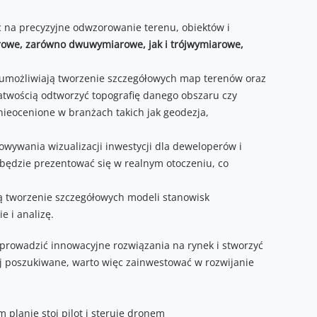
 na precyzyjne odwzorowanie terenu, obiektów i
rowe, zarówno dwuwymiarowe, jak i trójwymiarowe,
umożliwiają tworzenie szczegółowych map terenów oraz
atwością odtworzyć topografię danego obszaru czy
nieocenione w branżach takich jak geodezja,
wywania wizualizacji inwestycji dla deweloperów i
będzie prezentować się w realnym otoczeniu, co
ą tworzenie szczegółowych modeli stanowisk
 i analizę.
rowadzić innowacyjne rozwiązania na rynek i stworzyć
ej poszukiwane, warto więc zainwestować w rozwijanie