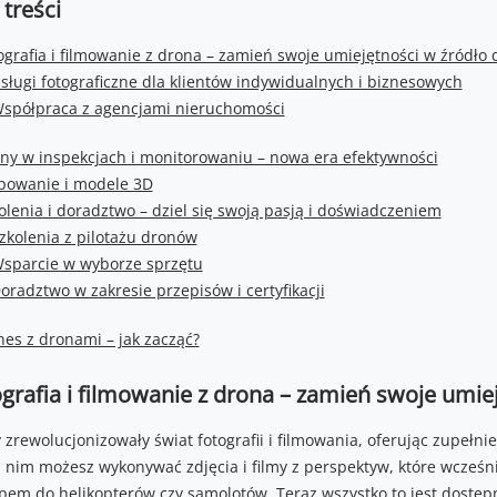
 treści
ografia i filmowanie z drona – zamień swoje umiejętności w źródło
sługi fotograficzne dla klientów indywidualnych i biznesowych
spółpraca z agencjami nieruchomości
ny w inspekcjach i monitorowaniu – nowa era efektywności
owanie i modele 3D
olenia i doradztwo – dziel się swoją pasją i doświadczeniem
zkolenia z pilotażu dronów
sparcie w wyborze sprzętu
oradztwo w zakresie przepisów i certyfikacji
nes z dronami – jak zacząć?
grafia i filmowanie z drona – zamień swoje umi
 zrewolucjonizowały świat fotografii i filmowania, oferując zupełn
i nim możesz wykonywać zdjęcia i filmy z perspektyw, które wcześni
pem do helikopterów czy samolotów. Teraz wszystko to jest dostępne