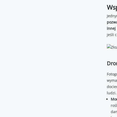
Wsp
Jedny
pozwa
innej
jeśli
Dro
Fotog
wymag
docie
ludzi
Mon
roś
dan