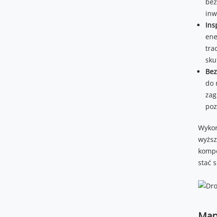
bez
inw
Ins
ene
tra
sku
Bez
do 
zag
poz
Wykor
wyższ
kompe
stać 
Map