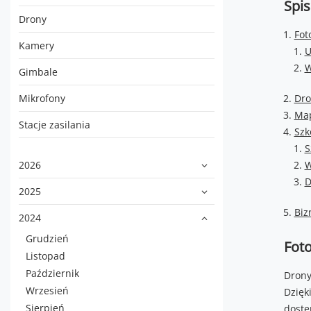
Spis
Drony
Fot
Kamery
U
W
Gimbale
Mikrofony
Dro
Map
Stacje zasilania
Szk
S
2026
W
D
2025
Biz
2024
Grudzień
Foto
Listopad
Październik
Drony
Wrzesień
Dzięk
Sierpień
dostę